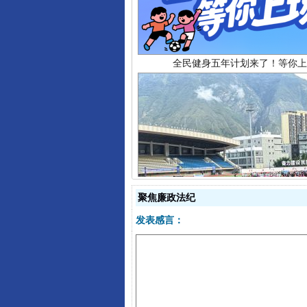
全民健身五年计划来了！等你上
阿坝州三大球赛在茂县开幕
聚焦廉政法纪
发表感言：