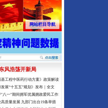
行业协会接连发公告
网站栏目导航
东风浩荡开新局
让核能赋能千行百业
强基工程中医药行动方案》政策解读
发展“十五五”规划》发布｜全文
"八一"期间拥军优属拥政爱民工作
高质量发展 九部门出台19条举措