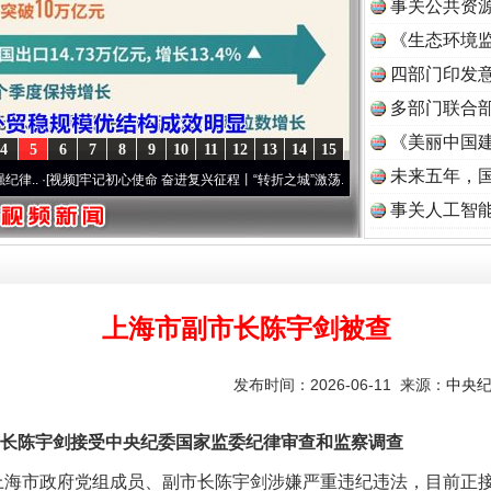
事关公共资
《生态环境监
读
四部门印发
多部门联合部
一批国家标准开始实施
《美丽中国建
4
5
6
7
8
9
10
11
12
13
14
15
未来五年，
[视频]
牢记初心使命 奋进复兴征程丨“转折之城”激荡..
·[视频]
牢记初心使命 奋进复兴征程
事关人工智
上海市副市长陈宇剑被查
发布时间：2026-06-11 来源：
中央
以产业富民促振兴
陈宇剑接受中央纪委国家监委纪律审查和监察调查
海市政府党组成员、副市长陈宇剑涉嫌严重违纪违法，目前正接