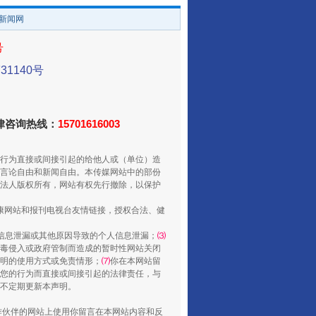
/新闻网
号
1140号
还老百姓一个明白家底
法律咨询热线：
15701616003
行为直接或间接引起的给他人或（单位）造
言论自由和新闻自由。本传媒网站中的部份
法人版权所有，网站有权先行撤除，以保护
健康网站和报刊电视台友情链接，授权合法、健
信息泄漏或其他原因导致的个人信息泄漏；
⑶
毒侵入或政府管制而造成的暂时性网站关闭
明的使用方式或免责情形；
⑺
你在本网站留
您的行为而直接或间接引起的法律责任，与
将不定期更新本声明。
行业协会接连发公告
合作伙伴的网站上使用你留言在本网站内容和反