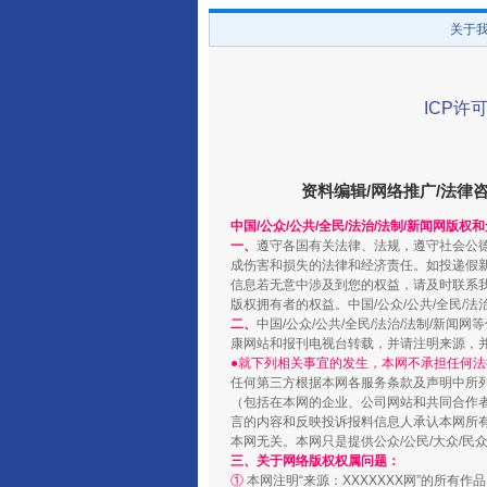
关于
ICP许可
“蜀中异人”王建安的艺术幻境
资料编辑/网络推广/法律
中国/公众/公共/全民/法治/法制/新闻网版权
一、
遵守各国有关法律、法规，遵守社会公
成伤害和损失的法律和经济责任。如投递假
信息若无意中涉及到您的权益，请及时联系
版权拥有者的权益。中国/公众/公共/全民/法
二、
中国/公众/公共/全民/法治/法制/
康网站和报刊电视台转载，并请注明来源，
●就下列相关事宜的发生，本网不承担任何法
任何第三方根据本网各服务条款及声明中所
（包括在本网的企业、公司网站和共同合作
言的内容和反映投诉报料信息人承认本网所
本网无关。本网只是提供公众/公民/大众/
三、关于网络版权权属问题：
完善运行机制助力责任有效落
①
本网注明“来源：XXXXXXX网”的所有