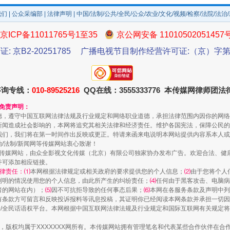
我们
|
公众采编部
|
法律声明
| 中国/法制/公共/全民/公众/农业/文化/视频/检察/法院/法治
京ICP备11011765号1至35
京公网安备 11010502051457
证: 京B2-20251785
广播电视节目制作经营许可证:（京）字第3
一颗心始终滚烫
咨询专线：
010-89525216
QQ在线：3555333776 本传媒网律师团
和免责声明：
德，遵守中国互联网法律法规及行业规定和网络职业道德，承担法律范围内因你的网络
新闻造成社会影响的，本网将追究其相关法律和经济责任。维护各国宪法，保障公民的
我们，我们将在第一时间作出反映或更正。特请来函来电说明本网站提供内容系本人或
治/法制/新闻网等传媒网站衷心致谢！
新闻网等传媒网站，由众全影视文化传媒（北京）有限公司独家协办发布广告。欢迎合法、
并可添加相应链接。
律责任：⑴
本网根据法律规定或相关政府的要求提供您的个人信息；
⑵
由于您将个人
列明的情况使用您的个人信息，由此所产生的纠纷责任；
⑷
任何由于黑客攻击、电脑病
者的网站在内）；
⑸
因不可抗拒导致的任何事态后果；
⑹
本网在各服务条款及声明中列
有条款方可留言和反映投诉报料等讯息投稿，其证明你已经阅读本网条款并承担一切因
民众/全民话语权平台。本网根据中国互联网法律法规及行业规定和国际互联网有关规定
实
一纸欠条伤亲情 巡回调解促和解..
作品，版权均属于XXXXXXX网所有。本传媒网站拥有管理笔名和代表某些合作伙伴在