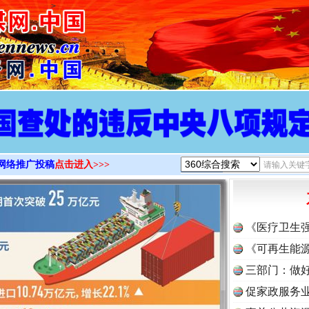
>
实
一纸欠条伤亲情 巡回调解促和解..
网络推广投稿
点击进入>>>
题”
法徽映军营 权益有保障
《医疗卫生
《可再生能源
三部门：做好
促家政服务业