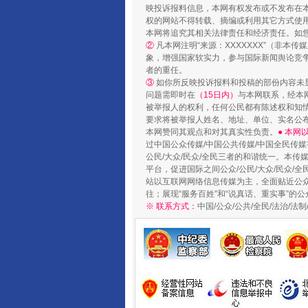
映投诉报料信息，本网有权发布或不发布在
权的网站不得转载、摘编或利用其它方式使用
本网将追究其相关法律责任和经济责任。如
②
凡本网注明“来源：XXXXXXX”（非
象，增强国家软实力，参与国际新闻舆论竞争
者的重任。
③
如你所反映投诉报料和投稿的部份内容未
问题需即时在
（15日内）
与本网联系，经本
被举报人的权利，任何公民都有陈述权和知
要求将被举报人姓名、地址、单位、实名公布
本网赞同其观点和对其真实性负责。
● 本
过中国公众传媒/中国公共传媒/中国全民传媒
公民/大众/民众/全民三者的和谐统一。本传
平台，促进国际之间公众/公民/大众/民众/
东山县通报“牛蛙产品抗生素超标问
站以互联网网络信息传媒为主，全面贴近公众/
往；展现“服务百姓”和“说真话、重实事”的公
※ 联系方式：
中国/公众/公共/全民/法治/