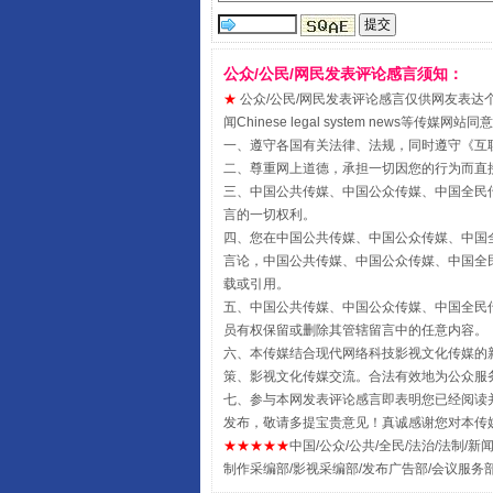
公众/公民/网民发表评论感言须知：
国家大学科技园优化重塑工作
★
公众/公民/网民发表评论感言仅供网友表达个人看法
闻Chinese legal system new
一、遵守各国有关法律、法规，同时遵守《
互
二、尊重网上道德，承担一切因您的行为而直
三、中国公共传媒、中国公众传媒、中国全民传媒China 
言的一切权利。
四、您在中国公共传媒、中国公众传媒、中国全民传媒Chin
言论，中国公共传媒、中国公众传媒、中国全民传媒China
载或引用。
五、中国公共传媒、中国公众传媒、中国全民传媒China 
员有权保留或删除其管辖留言中的任意内容。
六、本传媒结合现代网络科技影视文化传媒的新
策、影视文化传媒交流。合法有效地为公众服
扯下公款旅游的“隐身衣”
七、参与本网发表评论感言即表明您已经阅读并
发布，敬请多提宝贵意见！真诚感谢您对本传
★★★★★
中国/公众/公共/全民/法治/法制/新闻
制作采编部/影视采编部/发布广告部/会议服务