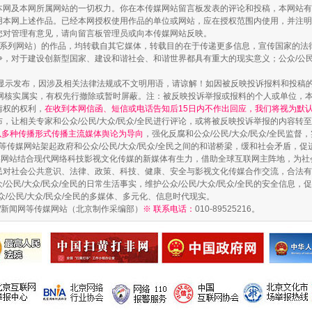
本网及本网所属网站的一切权力。你在本传媒网站留言板发表的评论和投稿，本网站有
本网上述作品。已经本网授权使用作品的单位或网站，应在授权范围内使用，并注明“来
您对管理有意见，请向留言板管理员或向本传媒网站反映。
本传媒系列网站）的作品，均转载自其它媒体，转载目的在于传递更多信息，宣传国家的
，对于建设创新型国家、建设和谐社会、和谐世界都具有重大的现实意义；公众/公民/
显示发布，因涉及相关法律法规或不文明用语，请谅解！如因被反映投诉报料和投稿
网核实属实，有权先行撤除或暂时屏蔽。注：被反映投诉举报或报料的个人或单位，
情权的权利，
在收到本网信函、短信或电话告知后15日内不作出回应，我们将视为默
，让相关专家和公众/公民/大众/民众/全民进行评论，或将被反映投诉举报的内容转
网以多种传播形式传播主流媒体舆论为导向
，强化反腐和公众/公民/大众/民众/全民监
等传媒网站架起政府和公众/公民/大众/民众/全民之间的和谐桥梁，缓和社会矛盾，
媒网站结合现代网络科技影视文化传媒的新媒体有生力，借助全球互联网主阵地，为社会
全民对社会公共意识、法律、政策、科技、健康、安全与影视文化传媒合作交流，合法有效
题”
法徽映军营 权益有保障
公民/大众/民众/全民的日常生活事实，维护公众/公民/大众/民众/全民的安全信息，促
众/公民/大众/民众/全民的多媒体、多元化、信息时代现实。
法制/新闻网等传媒网站（北京制作采编部）
※ 联系电话：
010-89525216。