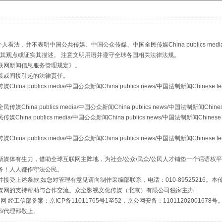
镜头丨大暑三秋近
，并不表明中国公共传媒、中国公众传媒、中国全民传媒China publics media/中国公
s等传媒网站同意其观点或证实其描述。 注意文明用语并遵守全球各国相关法律法规。
联网新闻信息服务管理规定
》。
接或间接引起的法律责任。
publics media/中国公众新闻China publics news/中国法制新闻Chinese l
a publics media/中国公众新闻China publics news/中国法制新闻Chinese
 publics media/中国公众新闻China publics news/中国法制新闻Chinese 
publics media/中国公众新闻China publics news/中国法制新闻Chinese l
媒体有生力，借助全球互联网主阵地，为社会/公众/民众/公民人才铺垫一个话语权平
务！人人都作守法公民。
如何以同查同治破解风腐交织难题
接受上述条款,如您对管理有意见请向制作采编部联系，电话：010-89525216。
媒网的支持帮助与合作交流。众全影视文化传媒（北京）有限公司独家主办 :
网 经工信部备案：京ICP备11011765号1至52，京公网安备：11011202001678号
部/代理部敬上。