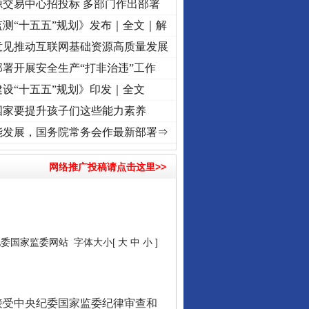
源交易中心招投标 多部门作出部署
测“十五五”规划》发布｜全文｜解
意见推动互联网基础资源高质量发展
署开展安全生产“打非治违”工作
从数据变化看反腐深化
设“十五五”规划》印发｜全文
国家要提升孩子们这些能力素养
丨红船起航处 潮起..
·[视频]
一首歌的时间，读懂乐至的“诗与远方”
·[视频]
从《水浒传
能发展，国务院常务会作最新部署⇒
网络推广投稿请点击这里>>
纪委国家监委网站
字体大小[
大
中
小
]
酒驾未被当场查获能处罚吗
受中央纪委国家监委纪律审查和