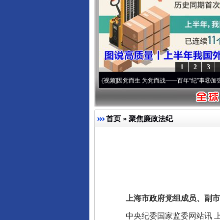
千年窑火 生生不息
1
2
3
进复兴征程丨宝塔山下好光景..
·[视频]
因党而生 为党而战——百年“纪”事⑧加强纪律..
·
首页
»
聚焦廉政法纪
揭开“小金库”的免责幌子
上海市政府党组成员、副市长
中央纪委国家监委网站讯 上