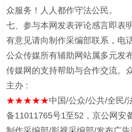
众服务！人人都作守法公民。
七、参与本网发表评论感言即表明
完善运行机制助力责任有效落实
一纸欠条
有意见请向制作采编部联系，电话：0
公众传媒所有辅助网站属多元发
传媒网的支持帮助与合作交流。
主办 :
★★★★★
中国/公众/公共/全民/
东山县通报“牛蛙产品抗生素超标问题”
法
备11011765号1至52，京公网安备：
制作采编部/影视采编部/发布广告