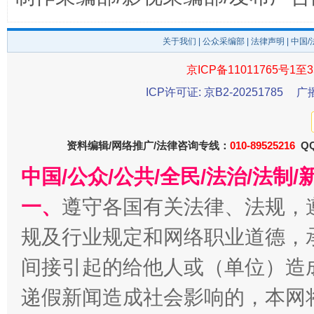
关于我们
|
公众采编部
|
法律声明
| 中国
京ICP备11011765号1至3
ICP许可证: 京B2-20251785
广
千年窑火 生生不息
一
资料编辑/网络推广/法律咨询专线：
010-89525216
QQ
中国/公众/公共/全民/法治/法
一、
遵守各国有关法律、法规，
规及行业规定和网络职业道德，
间接引起的给他人或（单位）造
递假新闻造成社会影响的，本网
揭开“小金库”的免责幌子