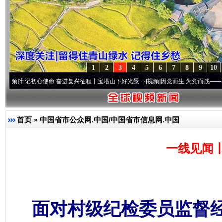
1
2
3
4
5
6
7
8
9
10
初心使命 奋进复兴征程丨宝塔山下好光景..
·[视频]
因党而生 为党而战——百年“纪”事⑧
首页
»
中国省市公众网.中国/中国省市信息网.中国
一线见闻
面对村级纪检委员监督