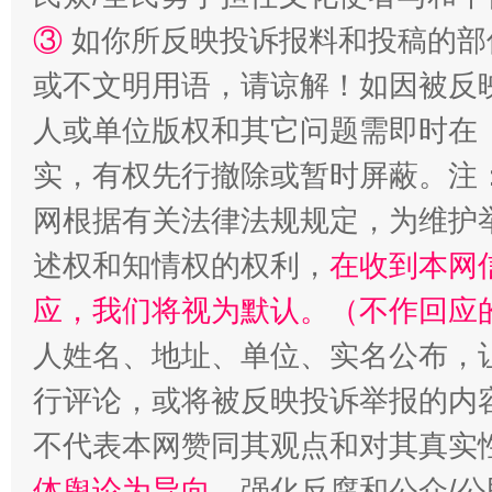
③
如你所反映投诉报料和投稿的部
或不文明用语，请谅解！如因被反
人或单位版权和其它问题需即时在
扯下公款旅游的“隐身衣”
如何以同
实，有权先行撤除或暂时屏蔽。注
网根据有关法律法规规定，为维护
述权和知情权的权利，
在收到本网
应，我们将视为默认。（不作回应
人姓名、地址、单位、实名公布，让
行评论，或将被反映投诉举报的内
“蜀中异人”王建安的艺术幻境
不代表本网赞同其观点和对其真实
体舆论为导向
，强化反腐和公众/公