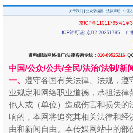
关于我们
|
公众采编部
|
法律声明
| 中国
东山县通报“牛蛙产品抗生素超标问题”
法
京ICP备11011765号1至3
ICP许可证: 京B2-20251785
广
资料编辑/网络推广/法律咨询专线：
010-89525216
QQ
中国/公众/公共/全民/法治/法制/
一、
遵守各国有关法律、法规，遵
业规定和网络职业道德，承担法律
千年窑火 生生不息
一
他人或（单位）造成伤害和损失的
响的，本网将追究其相关法律和经
由和新闻自由。本传媒网站中的部