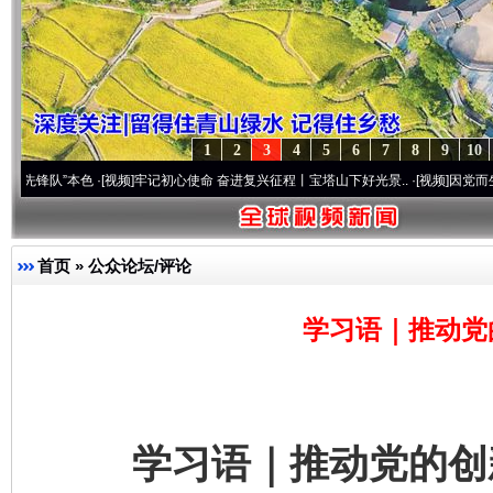
1
2
3
4
5
6
7
8
9
10
”本色
·[视频]
牢记初心使命 奋进复兴征程丨宝塔山下好光景..
·[视频]
因党而生 为党而战
首页
»
公众论坛/评论
学习语｜推动党
学习语｜推动党的创新