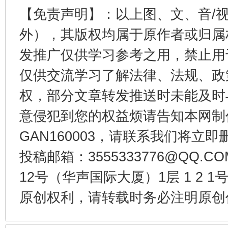
【免责声明】：以上图、文、音/
外），其版权均属于原作者或归属
东山县通报“牛蛙产品抗生素超标问题”
法
发推广仅供学习参考之用，禁止用
仅供交流学习了解法律、法规、政
权，部分文章转发推送时未能及时
意侵犯到您的权益烦请告知本网制作采编
GAN160003，请联系我们将立即删
投稿邮箱：3555333776@QQ
12号（华声国际大厦）1层 1 2
千年窑火 生生不息
一
原创权利，请转载时务必注明原创作