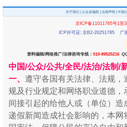
关于我们
|
公众采编部
|
法律声明
| 中国
京ICP备11011765号1至3
ICP许可证: 京B2-20251785
广
受贿1.44亿！段成刚被判无期
从幼儿
资料编辑/网络推广/法律咨询专线：
010-89525216
QQ
中国/公众/公共/全民/法治/法
一、
遵守各国有关法律、法规，
规及行业规定和网络职业道德，
间接引起的给他人或（单位）造
递假新闻造成社会影响的，本网
全民健身五年计划来了！等你上场