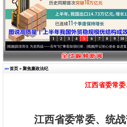
1
2
3
4
5
6
7
8
9
10
因党而生 为党而战——百年“纪”事⑧加强纪律..
·[视频]
牢记初心使命 奋进复兴征程丨“转
首页
»
聚焦廉政法纪
江西省委常委
江西省委常委、统战部