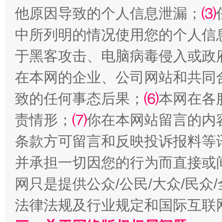
他原因导致的个人信息泄漏；
⑶
中所列明的情况使用您的个人信
国家大学科技园优化重塑工作
于黑客攻击、电脑病毒侵入或政
在本网的企业、公司网站和共同
致的任何事态后果；
⑹
本网在各
责情形；
⑺
你在本网站留言的内
条款方可留言和反映投诉报料等
并承担一切因您的行为而直接或
扯下公款旅游的“隐身衣”
如何以同
网只是提供公众/公民/大众/民
法律法规及行业规定和国际互联