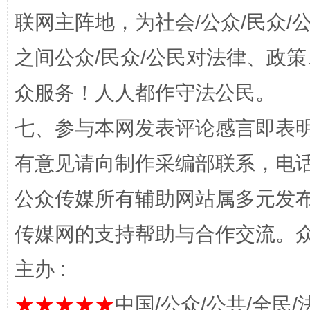
联网主阵地，为社会/公众/民众
之间公众/民众/公民对法律、政
众服务！人人都作守法公民。
“蜀中异人”王建安的艺术幻境
七、参与本网发表评论感言即表明
有意见请向制作采编部联系，电话：0
公众传媒所有辅助网站属多元发
传媒网的支持帮助与合作交流。
主办 :
完善运行机制助力责任有效落实
一纸欠条
★★★★★
中国/公众/公共/全民/