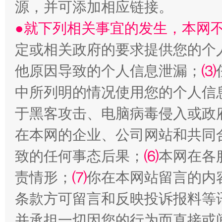
源，并可添加相应链接。
●就下列相关事宜的发生，本网
定或相关政府的要求提供您的个
受贿1.44亿！段成刚被判无期
从幼儿
他原因导致的个人信息泄漏；
⑶
中所列明的情况使用您的个人信
于黑客攻击、电脑病毒侵入或政
在本网的企业、公司网站和共同
致的任何事态后果；
⑹
本网在各
责情形；
⑺
你在本网站留言的内
全民健身五年计划来了！等你上场
条款方可留言和反映投诉报料等
并承担一切因您的行为而直接或