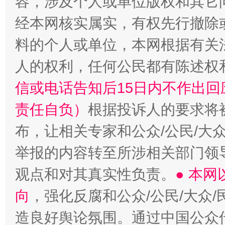
容，涉及个人或单位版权和其它
经本网核实属实，有权先行撤除
料的个人或单位，本网根据有关
“蜀中异人”王建安的艺术幻境
人的权利，任何公民都有陈述权
信或电话告知后15日内不作出
责任自负）
根据投诉人的要求将
布，让相关专家和公众/公民/大
举报的内容转至所涉相关部门领
观点和对其真实性负责。
● 本
向
，强化反腐和公众/公民/大众
造良好舆论氛围。通过中国公众传