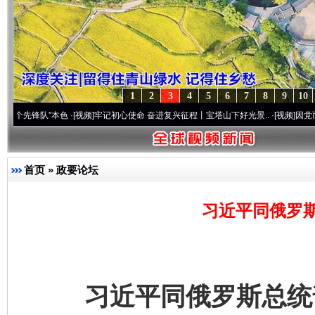
1
2
3
4
5
6
7
8
9
10
队”本色
·[视频]
牢记初心使命 奋进复兴征程丨宝塔山下好光景..
·[视频]
因党而生 为党而
首页
»
政要论坛
习近平同俄罗
习近平同俄罗斯总统普