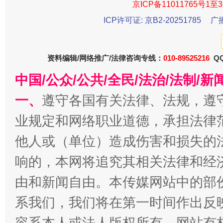
京ICP备11011765号1至3
东山县通报“牛蛙产品抗生素超标问题”
法
ICP许可证: 京B2-20251785
广
资料编辑/网络推广/法律咨询专线：
010-89525216
QQ
中国/公众/公共/全民/法治/法制/
一、
遵守各国有关法律、法规，遵
业规定和网络职业道德，承担法律
他人或（单位）造成伤害和损失的
千年窑火 生生不息
一
响的，本网将追究其相关法律和经
由和新闻自由。本传媒网站中的部
系我们，我们将在第一时间作出反
容系本人或法人版权所有，网站有