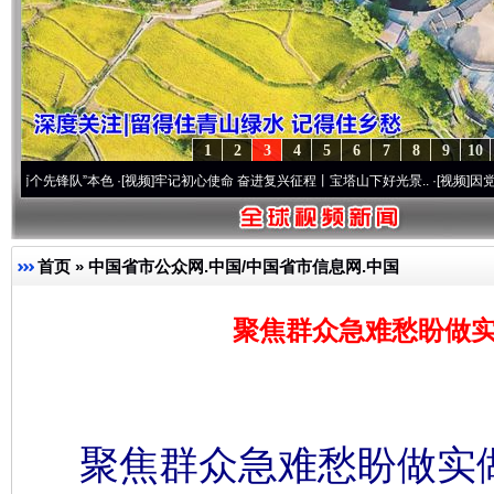
1
2
3
4
5
6
7
8
9
10
队”本色
·[视频]
牢记初心使命 奋进复兴征程丨宝塔山下好光景..
·[视频]
因党而生 为党而
首页
»
中国省市公众网.中国/中国省市信息网.中国
聚焦群众急难愁盼做实
聚焦群众急难愁盼做实