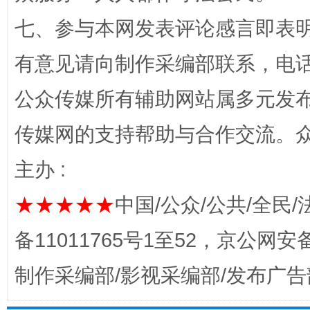
七、参与本网发表评论感言即表明
完善运行机制助力责任有效落实
一纸欠条
有意见请向制作采编部联系，电话：0
公众传媒所有辅助网站属多元发
传媒网的支持帮助与合作交流。
主办 :
★★★★★
中国/公众/公共/全民/
备11011765号1至52，京公网安备：
东山县通报“牛蛙产品抗生素超标问题”
法
制作采编部/影视采编部/发布广告