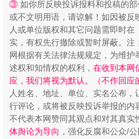
③
如你所反映投诉报料和投稿的部
或不文明用语，请谅解！如因被反
人或单位版权和其它问题需即时在
实，有权先行撤除或暂时屏蔽。注
网根据有关法律法规规定，为维护
述权和知情权的权利，
在收到本网
“蜀中异人”王建安的艺术幻境
应，我们将视为默认。（不作回应
人姓名、地址、单位、实名公布，让
行评论，或将被反映投诉举报的内
不代表本网赞同其观点和对其真实
体舆论为导向
，强化反腐和公众/公