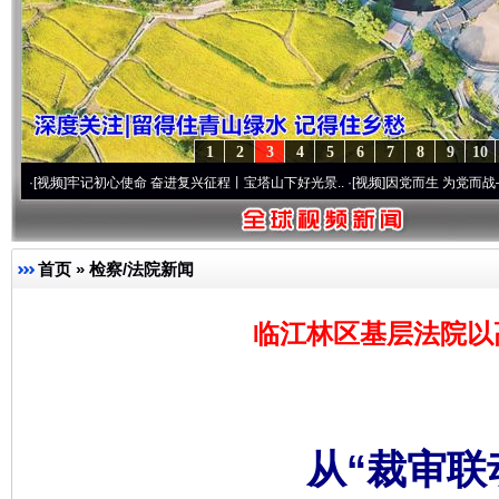
1
2
3
4
5
6
7
8
9
10
记初心使命 奋进复兴征程丨宝塔山下好光景..
·[视频]
因党而生 为党而战——百年“纪”事
首页
»
检察/法院新闻
临江林区基层法院以
从“裁审联