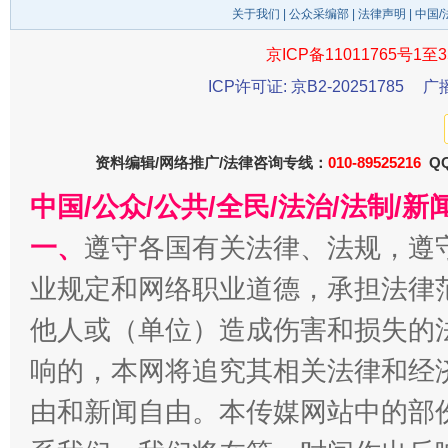
关于我们
|
公众采编部
|
法律声明
| 中国
京ICP备11011765号1至3
ICP许可证: 京B2-20251785
广
千年窑火 生生不息
一
资料编辑/网络推广/法律咨询专线：
010-89525216
QQ
中国/公众/公共/全民/法治/法制/
一、
遵守各国有关法律、法规，遵
业规定和网络职业道德，承担法律
他人或（单位）造成伤害和损失的
响的，本网将追究其相关法律和经
由和新闻自由。本传媒网站中的部
揭开“小金库”的免责幌子