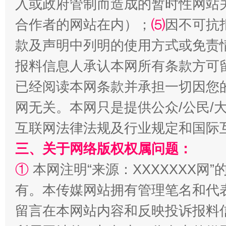
入或政府管制而造成的暂时性网站
合作者的网站在内）；
⑸
因不可抗
全民健身五年计划来了！等你上场
款及声明中列明的使用方式或免责
报料信息人承认本网所有条款方可
已经阅读本网条款并承担一切因您
网无关。本网只是提供公众/公民/
互联网法律法规及行业规定和国际
三、关于网络版权权属问题：
阿坝州三大球赛在茂县开幕
规模最
①
本网注明“来源：XXXXXXX网”
有。本传媒网站拥有管理笔名和代
留言在本网站内容和反映投诉报料