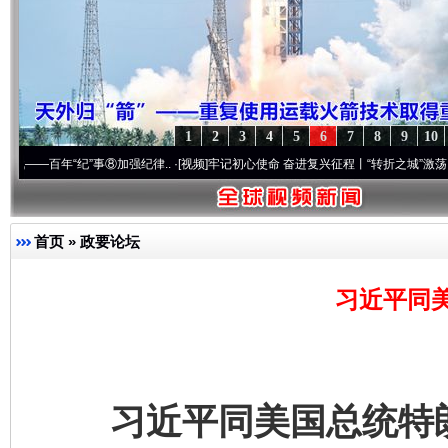
1
2
3
4
5
6
7
8
9
10
⑧加强纪律..
·[视频]
牢记初心使命 奋进复兴征程丨“转折之城”激荡..
·[视频]
牢记初心使命
首页
»
政要论坛
习近平同
习近平同美国总统特