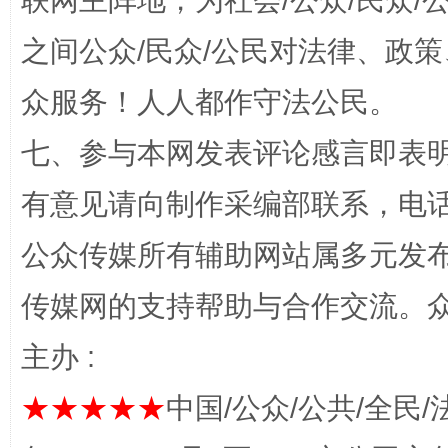
联网主阵地，为社会/公众/民众
之间公众/民众/公民对法律、政
众服务！人人都作守法公民。
“蜀中异人”王建安的艺术幻境
七、参与本网发表评论感言即表明
有意见请向制作采编部联系，电话：0
公众传媒所有辅助网站属多元发
传媒网的支持帮助与合作交流。
主办 :
完善运行机制助力责任有效落实
一纸欠条
★★★★★
中国/公众/公共/全民/