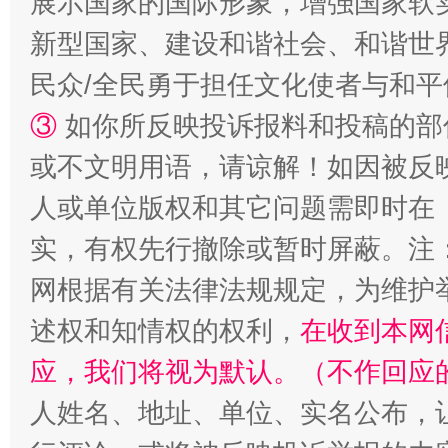
展示国家的国际形象，增强国家软
国家大学科技园优化重塑工作
新型国家、建设和谐社会、和谐世界
民众/全民勇于担任文化使者与和
③
如你所反映投诉报料和投稿的部
或不文明用语，请谅解！如因被反
人或单位版权和其它问题需即时在
实，有权先行撤除或暂时屏蔽。注
扯下公款旅游的“隐身衣”
如何以同
网根据有关法律法规规定，为维护
述权和知情权的权利，
在收到本网
应，我们将视为默认。（不作回应
人姓名、地址、单位、实名公布，让