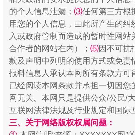
的个人信息泄漏；
⑶
任何第三方根
用您的个人信息，由此所产生的纠
受贿1.44亿！段成刚被判无期
从幼儿
入或政府管制而造成的暂时性网站
合作者的网站在内）；
⑸
因不可抗
款及声明中列明的使用方式或免责
报料信息人承认本网所有条款方可
已经阅读本网条款并承担一切因您
网无关。本网只是提供公众/公民/
互联网法律法规及行业规定和国际
全民健身五年计划来了！等你上场
三、关于网络版权权属问题：
①
本网注明“来源：XXXXXXX网”