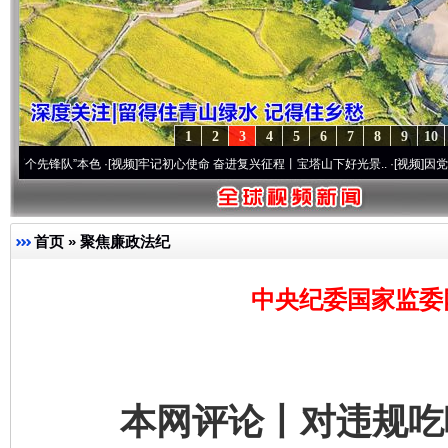
1
2
3
4
5
6
7
8
9
10
锋队”本色
·[视频]
牢记初心使命 奋进复兴征程丨宝塔山下好光景..
·[视频]
因党而生 为党
首页
»
聚焦廉政法纪
中央纪委国家监委
本网评论丨对违规吃