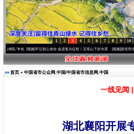
1
2
3
4
5
6
7
8
9
10
本色
·[视频]
牢记初心使命 奋进复兴征程丨宝塔山下好光景..
·[视频]
因党而生 为党而战—
首页
»
中国省市公众网.中国/中国省市信息网.中国
一线见闻 
湖北襄阳开展