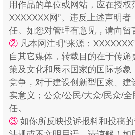
用作品的单位或网站，应在授权
阿坝州三大球赛在茂县开幕
规模最
XXXXXXX网”。违反上述声
任。如您对管理有意见，请向留
②
凡本网注明“来源：XXXXX
自其它媒体，转载目的在于传递
策及文化和展示国家的国际形象
竞争，对于建设创新型国家、建
国家大学科技园优化重塑工作
实意义；公众/公民/大众/民众
任。
③
如你所反映投诉报料和投稿的
法规或不文明用语，请谅解！如