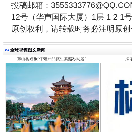
投稿邮箱：3555333776@QQ
12号（华声国际大厦）1层 1 2
东山县通报“牛蛙产品抗生素超标问题”
法
原创权利，请转载时务必注明原创作
全球视频图文新闻
千年窑火 生生不息
一