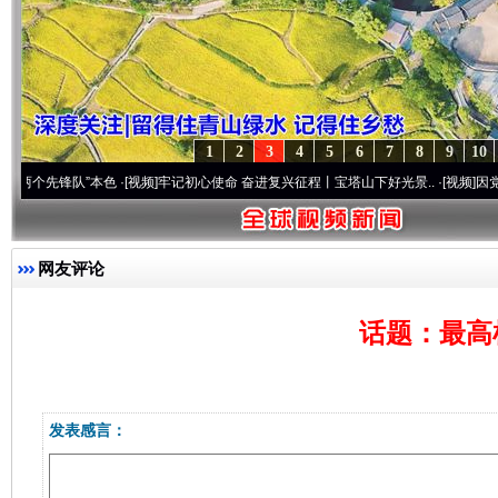
1
2
3
4
5
6
7
8
9
10
先锋队”本色
·[视频]
牢记初心使命 奋进复兴征程丨宝塔山下好光景..
·[视频]
因党而生 为
网友评论
话题：最高
发表感言：